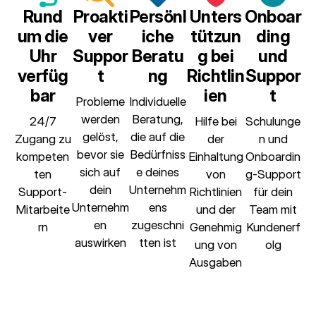
Rund
Proakti
Persönl
Unters
Onboar
um die
ver
iche
tützun
ding
Uhr
Suppor
Beratu
g bei
und
verfüg
t
ng
Richtlin
Suppor
bar
ien
t
Probleme
Individuelle
werden
Beratung,
24/7
Hilfe bei
Schulunge
gelöst,
die auf die
Zugang zu
der
n und
bevor sie
Bedürfniss
kompeten
Einhaltung
Onboardin
sich auf
e deines
ten
von
g-Support
dein
Unternehm
Support-
Richtlinien
für dein
Unternehm
ens
Mitarbeite
und der
Team mit
en
zugeschni
rn
Genehmig
Kundenerf
auswirken
tten ist
ung von
olg
Ausgaben