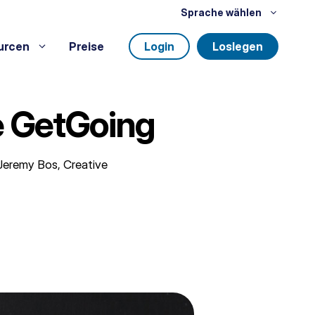
Sprache wählen
urcen
Preise
Login
Loslegen
ke GetGoing
 Jeremy Bos, Creative