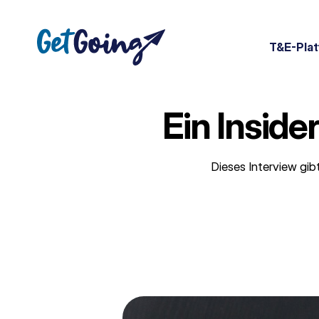
Skip
to
content
T&E-Plat
Ein Inside
Dieses Interview gib