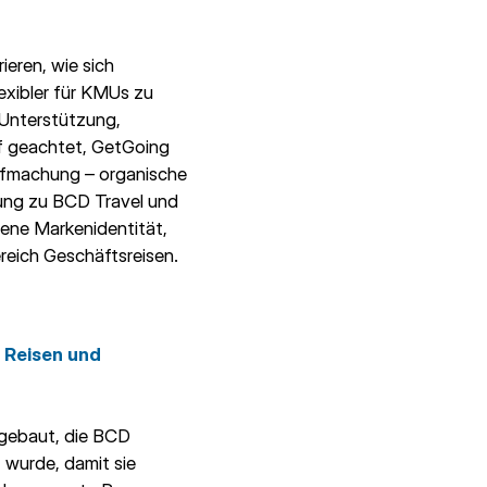
ieren, wie sich
exibler für KMUs zu
7-Unterstützung,
uf geachtet, GetGoing
aufmachung – organische
dung zu BCD Travel und
ene Markenidentität,
ereich Geschäftsreisen.
e Reisen und
fgebaut, die BCD
t wurde, damit sie