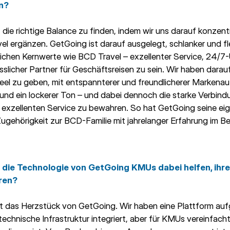
n?
die richtige Balance zu finden, indem wir uns darauf konzentr
 ergänzen. GetGoing ist darauf ausgelegt, schlanker und fl
 gleichen Kernwerte wie BCD Travel – exzellenter Service, 24/
ässlicher Partner für Geschäftsreisen zu sein. Wir haben dara
eel zu geben, mit entspannterer und freundlicherer Marken
und ein lockerer Ton – und dabei dennoch die starke Verbin
exzellenten Service zu bewahren. So hat GetGoing seine eig
 Zugehörigkeit zur BCD-Familie mit jahrelanger Erfahrung im B
n die Technologie von GetGoing KMUs dabei helfen, ihr
ren?
t das Herzstück von GetGoing. Wir haben eine Plattform au
technische Infrastruktur integriert, aber für KMUs vereinfach